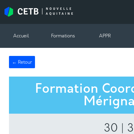
Accueil
Formations
APPR
← Retour
Formation Coor
Mérigna
30 | 3