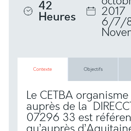
octob
42
2017
Heures
6/7/
Nove
Contexte
Objectifs
Le CETBA organisme 
auprès de la DIRECC
07296 33 est référe
qu’auprès d’Aquitain