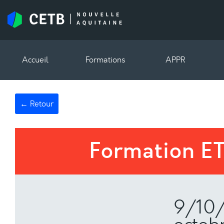
Accueil
Formations
APPR
← Retour
Formation E
9/10/