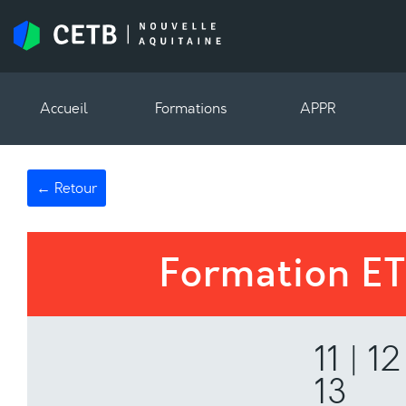
Accueil
Formations
APPR
← Retour
Formation E
11 | 12
13