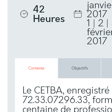
janvie
42
2017
Heures
1 | 2 |
févrie
2017
Contexte
Objectifs
Le CETBA, enregistré
72.33.07296.33, for
centaine de professi