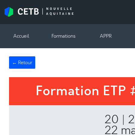
Accueil
Formations
APPR
← Retour
Formation ETP 
20 | 2
22 ma