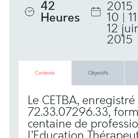
42
2015
Heures
10 | 11
12 jui
2015
Contexte
Objectifs
Le CETBA
, enregistré
72.33.07296.33, for
centaine de professi
l’Education Thérapeu