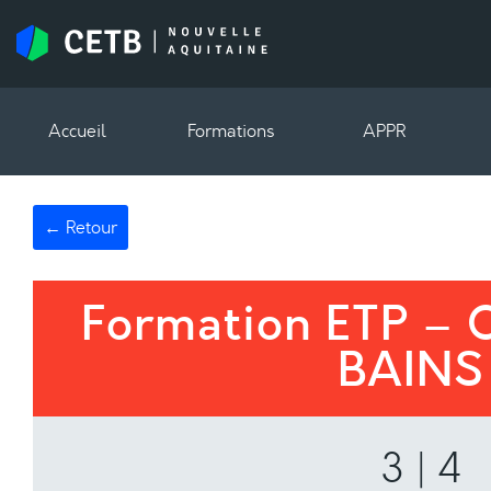
Accueil
Formations
APPR
← Retour
Formation ETP –
BAINS
3 | 4