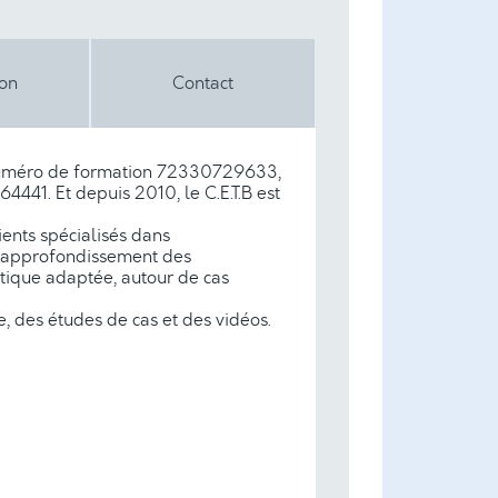
ion
Contact
e numéro de formation 72330729633,
441. Et depuis 2010, le C.E.T.B est
ients spécialisés dans
 l’approfondissement des
étique adaptée, autour de cas
le, des études de cas et des vidéos.