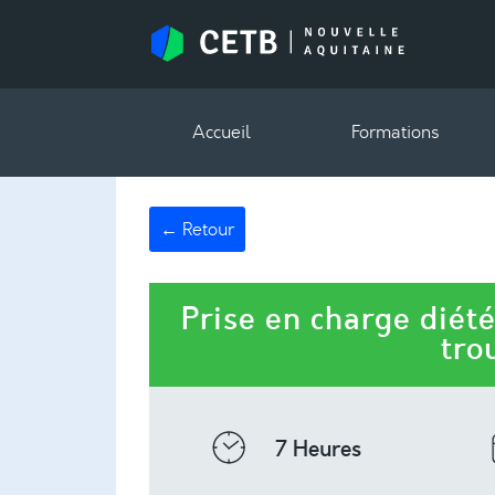
Accueil
Formations
← Retour
Prise en charge diét
tro
7 Heures