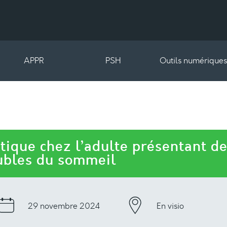
APPR
PSH
Outils numériques
étique chez l’adulte présentant d
ubles du sommeil
29 novembre 2024
En visio